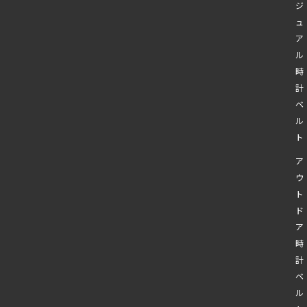
ジ
ュ
ア
ル
時
計
ベ
ル
ト
ア
ウ
ト
ド
ア
時
計
ベ
ル