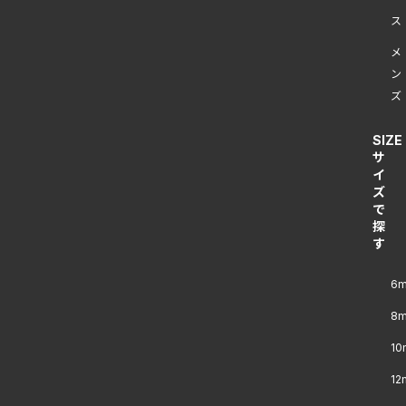
ス
メ
ン
ズ
SIZE
サ
イ
ズ
で
探
す
6
8
1
12