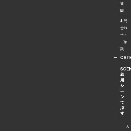
質
問
お問
合わ
せ・
ご相
談
CAT
SCE
着
用
シ
ー
ン
で
探
す
カ