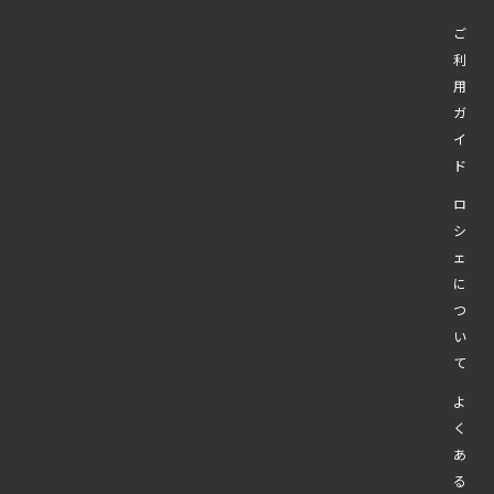
ご
利
用
ガ
イ
ド
ロ
シ
ェ
に
つ
い
て
よ
く
あ
る