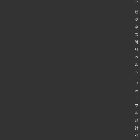
ト
ビ
ジ
ネ
ス
時
計
ベ
ル
ト
フ
ォ
ー
マ
ル
時
計
ベ