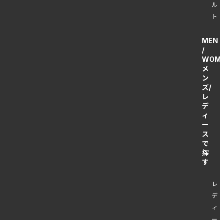
ル
ト
MEN
/
WOM
メ
ン
ズ/
レ
デ
ィ
ー
ス
で
探
す
レ
デ
ィ
ー