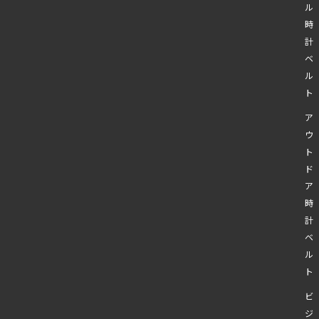
ル
時
計
ベ
ル
ト
ア
ウ
ト
ド
ア
時
計
ベ
ル
ト
ビ
ジ