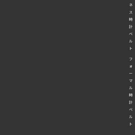
ネ
ス
時
計
ベ
ル
ト
フ
ォ
ー
マ
ル
時
計
ベ
ル
ト