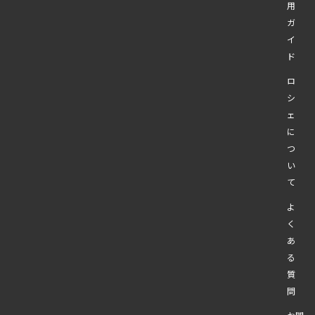
用
ガ
イ
ド
ロ
シ
ェ
に
つ
い
て
よ
く
あ
る
質
問