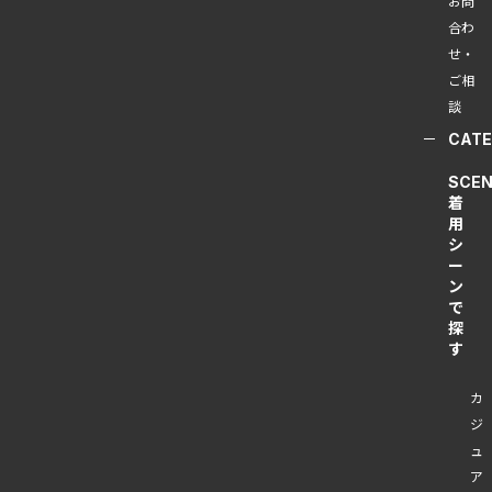
お問
合わ
せ・
ご相
談
CAT
SCEN
着
用
シ
ー
ン
で
探
す
カ
ジ
ュ
ア