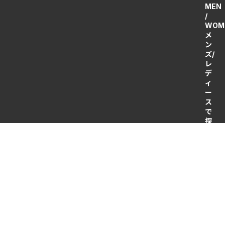
MEN
/
WOM
メ
ン
ズ/
レ
デ
ィ
ー
ス
で
探
す
レ
デ
ィ
ー
ス
メ